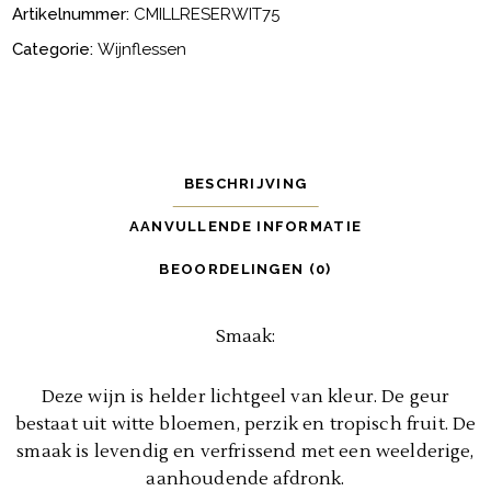
Réserve
Artikelnummer:
CMILLRESERWIT75
blanc
Categorie:
Wijnflessen
stuks
BESCHRIJVING
AANVULLENDE INFORMATIE
BEOORDELINGEN (0)
Smaak:
Deze wijn is helder lichtgeel van kleur. De geur
bestaat uit witte bloemen, perzik en tropisch fruit. De
smaak is levendig en verfrissend met een weelderige,
aanhoudende afdronk.