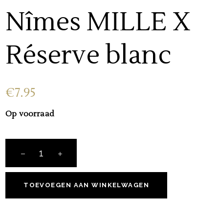
Nîmes MILLE X
Réserve blanc
€
7.95
Op voorraad
AOP
Costières
de
Nîmes
TOEVOEGEN AAN WINKELWAGEN
MILLE
X