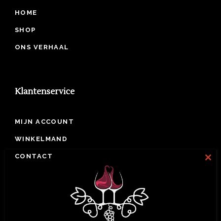
HOME
SHOP
ONS VERHAAL
Klantenservice
MIJN ACCOUNT
WINKELMAND
CONTACT
Clos
this
COOKIE BELEID
mod
PRIVACY BELEID
ALGEMENE VOORWAARDEN