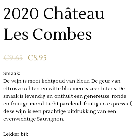
2020 Château
Les Combes
Oorspronkelijke
Huidige
€
9.65
€
8.95
prijs
prijs
was:
is:
Smaak:
€9.65.
€8.95.
De wijn is mooi lichtgoud van kleur. De geur van
citrusvruchten en witte bloemen is zeer intens. De
smaak is levendig en onthult een genereuze, ronde
en fruitige mond. Licht parelend, fruitig en expressief,
deze wijn is een prachtige uitdrukking van een
evenwichtige Sauvignon.
Lekker bij: