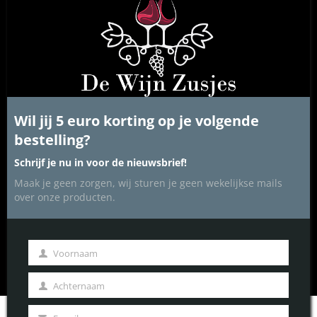
COOKIE BELEID
mod
PRIVACY BELEID
ALGEMENE VOORWAARDEN
DISCLAIMER
Wil jij 5 euro korting op je volgende
bestelling?
Schrijf je nu in voor de nieuwsbrief!
Maak je geen zorgen, wij sturen je geen wekelijkse mails
over onze producten.
Voornaam
Achternaam